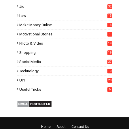
1
Jio
32
Law
13
Make Money Online
13
Motivational Stories
1
Photo & Video
19
Shopping
19
Social Media
27
6
Technology
10
UPI
28
Useful Tricks
6
Home
About
Contact Us