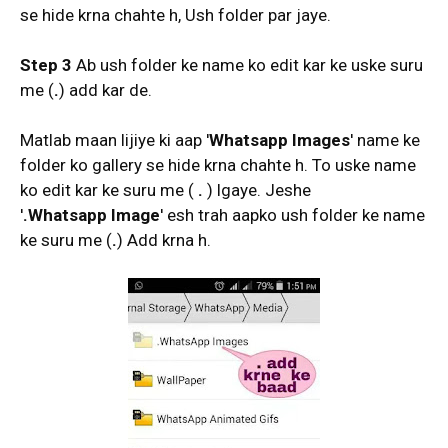
se hide krna chahte h, Ush folder par jaye.
Step
3
Ab ush folder ke name ko edit kar ke uske suru
me (
.
) add kar de.
Matlab maan lijiye ki aap '
Whatsapp Images
' name ke
folder ko gallery se hide krna chahte h. To uske name
ko edit kar ke suru me (
.
) lgaye. Jeshe
'
.Whatsapp Image
' esh trah aapko ush folder ke name
ke suru me (
.
) Add krna h.