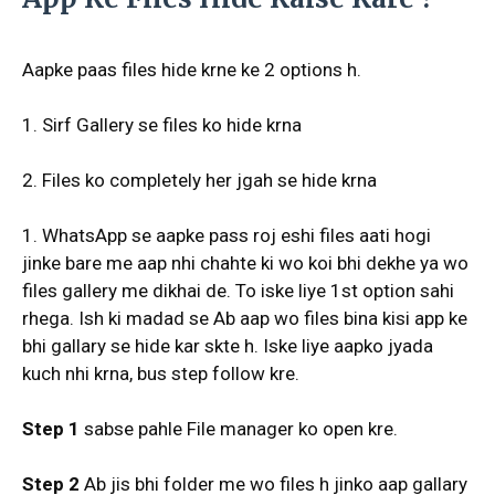
Aapke paas files hide krne ke 2 options h.
1. Sirf Gallery se files ko hide krna
2. Files ko completely her jgah se hide krna
1. WhatsApp se aapke pass roj eshi files aati hogi
jinke bare me aap nhi chahte ki wo koi bhi dekhe ya wo
files gallery me dikhai de. To iske liye 1st option sahi
rhega. Ish ki madad se Ab aap wo files bina kisi app ke
bhi gallary se hide kar skte h. Iske liye aapko jyada
kuch nhi krna, bus step follow kre.
Step
1
sabse pahle File manager ko open kre.
Step
2
Ab jis bhi folder me wo files h jinko aap gallary