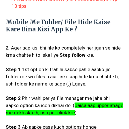
10 tips
Mobile Me Folder/ File Hide Kaise
Kare Bina Kisi App Ke ?
2.
Ager aap kisi bhi file ko completely her jgah se hide
krna chahte h to iske liye
Step follow
kre.
Step
1
1st option ki trah hi sabse pahle aapko jis
folder me wo files h aur jinko aap hide krna chahte h,
ush folder ke name ke aage (
.
) Lgaye.
Step
2
Phir wahi per ya file manager me jaha bhi
aapko option ka icon dikhai de. (
Jaisa aap upper image
me dekh skte h, ush per click kre
)
Step
3
Ab aapke pass kuch options honge.