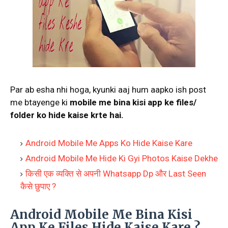
Par ab esha nhi hoga, kyunki aaj hum aapko ish post
me btayenge ki
mobile me bina kisi app ke files/
folder ko hide kaise krte hai.
Android Mobile Me Apps Ko Hide Kaise Kare
Android Mobile Me Hide Ki Gyi Photos Kaise Dekhe
किसी एक व्यक्ति से अपनी Whatsapp Dp और Last Seen
कैसे छुपाए ?
Android Mobile Me Bina Kisi
App Ke Files Hide Kaise Kare ?