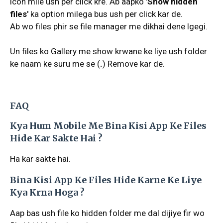
icon mile ush per click kre. Ab aapko '
Show hidden
files'
ka option milega bus ush per click kar de.
Ab wo files phir se file manager me dikhai dene lgegi.
Un files ko Gallery me show krwane ke liye ush folder
ke naam ke suru me se (
.
) Remove kar de.
FAQ
Kya Hum Mobile Me Bina Kisi App Ke Files
Hide Kar Sakte Hai ?
Ha kar sakte hai.
Bina Kisi App Ke Files Hide Karne Ke Liye
Kya Krna Hoga ?
Aap bas ush file ko hidden folder me dal dijiye fir wo