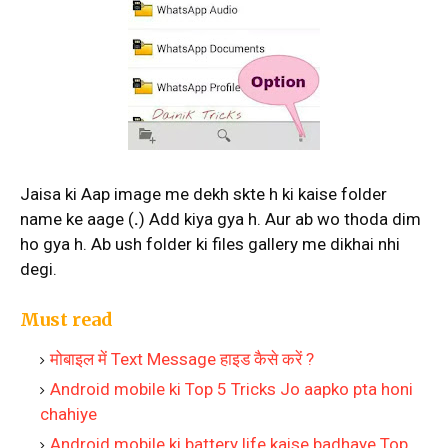
Jaisa ki Aap image me dekh skte h ki kaise folder
name ke aage (
.
) Add kiya gya h. Aur ab wo thoda dim
ho gya h. Ab ush folder ki files gallery me dikhai nhi
degi.
Must read
मोबाइल में Text Message हाइड कैसे करें ?
Android mobile ki Top 5 Tricks Jo aapko pta honi
chahiye
Android mobile ki battery life kaise badhaye Top