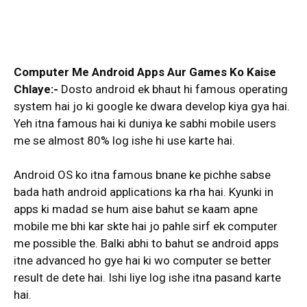
Computer Me Android Apps Aur Games Ko Kaise
Chlaye:-
Dosto android ek bhaut hi famous operating
system hai jo ki google ke dwara develop kiya gya hai.
Yeh itna famous hai ki duniya ke sabhi mobile users
me se almost 80% log ishe hi use karte hai.
Android OS ko itna famous bnane ke pichhe sabse
bada hath android applications ka rha hai. Kyunki in
apps ki madad se hum aise bahut se kaam apne
mobile me bhi kar skte hai jo pahle sirf ek computer
me possible the. Balki abhi to bahut se android apps
itne advanced ho gye hai ki wo computer se better
result de dete hai. Ishi liye log ishe itna pasand karte
hai.