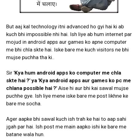
But aaj kal technology itni advanced ho gyi hai ki ab
kuch bhi impossible nhi hai. Ish liye ab hum internet par
mojud in android apps aur games ko apne computer
me bhi chla skte hai. Iske bare me kuch visitors ne bhi
mujse puchha tha ki..
Sir '
Kya hum android apps ko computer me chla
skte hai ?' ya 'Kya
android apps aur games ko pc me
chlana possible hai ?'
Aise hi aur bhi kai sawal mujse
puchhe gye. Ish liye mene iske bare me post likhne ke
bare me socha.
Ager aapke bhi sawal kuch ish trah ke hai to aap sahi
jgah par hai. Ish post me main aapko ishi ke bare me
batane wala hun.