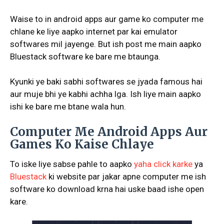
Waise to in android apps aur game ko computer me
chlane ke liye aapko internet par kai emulator
softwares mil jayenge. But ish post me main aapko
Bluestack software ke bare me btaunga.
Kyunki ye baki sabhi softwares se jyada famous hai
aur muje bhi ye kabhi achha lga. Ish liye main aapko
ishi ke bare me btane wala hun.
Computer Me Android Apps Aur
Games Ko Kaise Chlaye
To iske liye sabse pahle to aapko
yaha click karke
ya
Bluestack
ki website par jakar apne computer me ish
software ko download krna hai uske baad ishe open
kare.