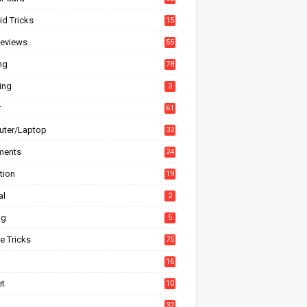
id Tricks
15
6
eviews
55
ng
78
ing
3
r
61
ter/Laptop
32
ments
24
tion
19
4
al
2
ng
5
e Tricks
75
h
16
et
10
1
32