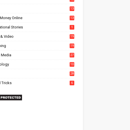
13
Money Online
13
tional Stories
1
 & Video
19
ing
19
l Media
27
6
ology
10
28
 Tricks
6