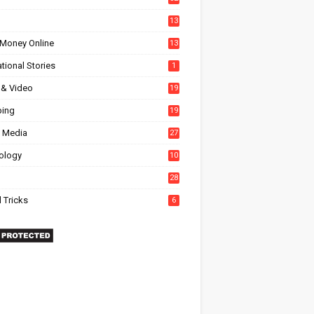
13
Money Online
13
tional Stories
1
 & Video
19
ing
19
l Media
27
6
ology
10
28
 Tricks
6