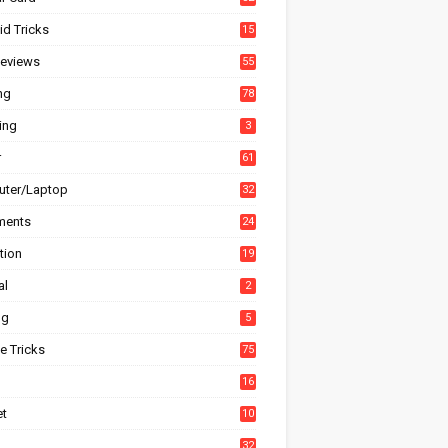
id Tricks
15
6
eviews
55
ng
78
ing
3
r
61
ter/Laptop
32
ments
24
tion
19
4
al
2
ng
5
e Tricks
75
h
16
et
10
1
32