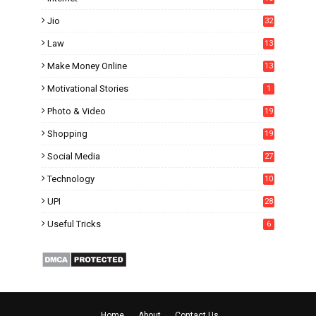
1
Jio
32
Law
13
Make Money Online
13
Motivational Stories
1
Photo & Video
19
Shopping
19
Social Media
27
6
Technology
10
UPI
28
Useful Tricks
6
Home
About
Contact Us