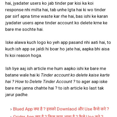
hai, jyadater users ko jab tinder par kisi ka koi
response nhi milta hai, tab unhe lgta hai ki wo tinder
par sirf apna time waste kar rhe hai, bas ishi ke karan
jyadater users apne tinder account ko delete krne ke
bare me sochte hai.
Iske alawa kuch logo ko yeh app pasand nhi aati hai, to
kuch ish app se jaldi hi boar ho jate hai, aapka bhi aisa
hi koi reason hoga.
Ish liye aaj ish article me hum aapko ishi ke bare me
batane wale hai ki
Tinder account ko delete kaise karte
hai ? How to Delete Tinder Account ?
to ager aap iske
bare me janna chahte hai ? to ish article ko last tak
jarur padhe.
Blued App क्या है ? इसको Downlaod और Use कैसे करे ?
Gridnr App क्या है ? किस काम आता है ? कैसे Use करे ?