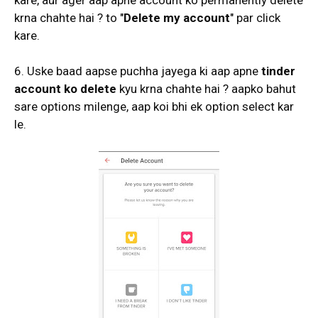
kare, aur ager aap apne account ko permanently delete
krna chahte hai ? to "
Delete my account
" par click
kare.
6. Uske baad aapse puchha jayega ki aap apne
tinder
account ko delete
kyu krna chahte hai ? aapko bahut
sare options milenge, aap koi bhi ek option select kar
le.