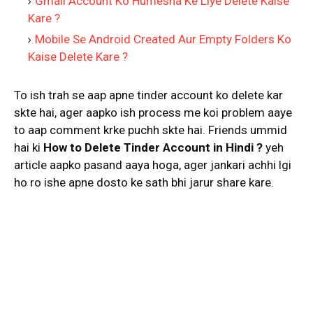
Gmail Account Ko Humesha Ke Liye Delete Kaise
Kare ?
Mobile Se Android Created Aur Empty Folders Ko
Kaise Delete Kare ?
To ish trah se aap apne tinder account ko delete kar
skte hai, ager aapko ish process me koi problem aaye
to aap comment krke puchh skte hai. Friends ummid
hai ki
How to Delete Tinder Account in Hindi ?
yeh
article aapko pasand aaya hoga, ager jankari achhi lgi
ho ro ishe apne dosto ke sath bhi jarur share kare.