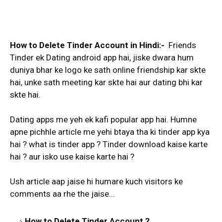
How to Delete Tinder Account in Hindi:-
Friends
Tinder ek Dating android app hai, jiske dwara hum
duniya bhar ke logo ke sath online friendship kar skte
hai, unke sath meeting kar skte hai aur dating bhi kar
skte hai.
Dating apps me yeh ek kafi popular app hai. Humne
apne pichhle article me yehi btaya tha ki tinder app kya
hai ? what is tinder app ? Tinder download kaise karte
hai ? aur isko use kaise karte hai ?
Ush article aap jaise hi humare kuch visitors ke
comments aa rhe the jaise...
How to Delete Tinder Account ?