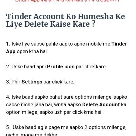
Tinder Account Ko Humesha Ke
Liye Delete Kaise Kare ?
1. Iske liye sabse pahle aapko apne mobile me
Tinder
App
open krna hai.
2. Uske baad apni
Profile icon
par click kare.
3. Phir
Settings
par click kare.
4. Iske baad aapko bahut sare options milenge, aapko
sabse niche jana hai, wnha aapko
Delete Account
ka
option milega, aapko ush par click krna hai.
5. Uske baad agle page me aapko 2 options milenge,
niche image me dekhe