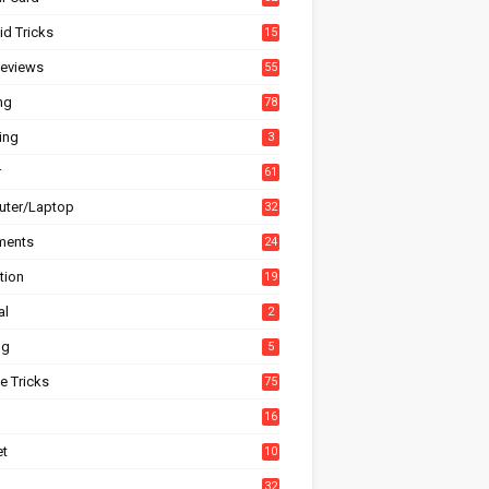
id Tricks
15
6
eviews
55
ng
78
ing
3
r
61
ter/Laptop
32
ments
24
tion
19
4
al
2
ng
5
e Tricks
75
h
16
et
10
1
32