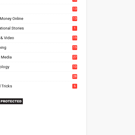
13
Money Online
13
tional Stories
1
 & Video
19
ing
19
l Media
27
6
ology
10
28
 Tricks
6