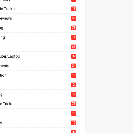
id Tricks
15
6
eviews
55
ng
78
ing
3
r
61
ter/Laptop
32
ments
24
tion
19
4
al
2
ng
5
e Tricks
75
h
16
et
10
1
32