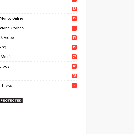
13
Money Online
13
tional Stories
1
 & Video
19
ing
19
l Media
27
6
ology
10
28
 Tricks
6