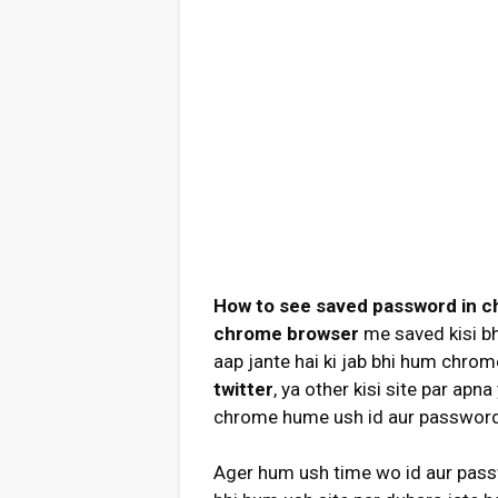
How to see saved password in c
chrome browser
me saved kisi b
aap jante hai ki jab bhi hum chrom
twitter
, ya other kisi site par apn
chrome hume ush id aur password 
Ager hum ush time wo id aur passw