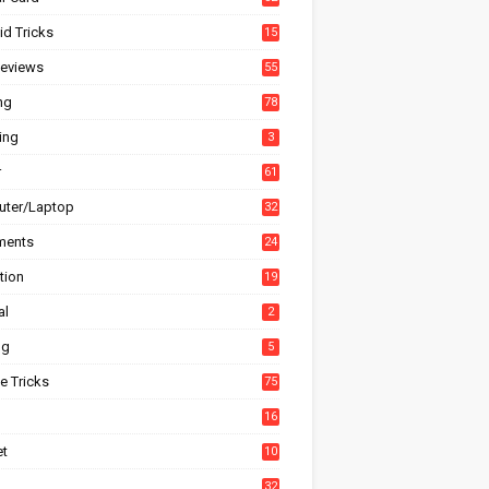
id Tricks
15
6
eviews
55
ng
78
ing
3
r
61
ter/Laptop
32
ments
24
tion
19
4
al
2
ng
5
e Tricks
75
h
16
et
10
1
32