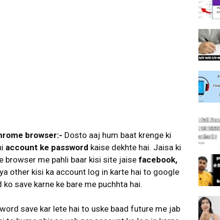
hrome browser:-
Dosto aaj hum baat krenge ki
hi
account ke password
kaise dekhte hai. Jaisa ki
e browser me pahli baar kisi site jaise
facebook,
a ya other kisi ka account log in karte hai to google
ko save karne ke bare me puchhta hai.
ord save kar lete hai to uske baad future me jab