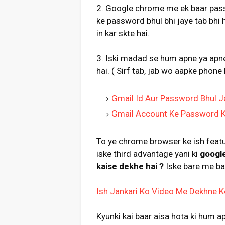
2. Google chrome me ek baar pas
ke password bhul bhi jaye tab bh
in kar skte hai.
3. Iski madad se hum apne ya apne
hai. ( Sirf tab, jab wo aapke phon
Gmail Id Aur Password Bhul J
Gmail Account Ke Password K
To ye chrome browser ke ish feat
iske third advantage yani ki
googl
kaise dekhe hai ?
Iske bare me ba
Ish Jankari Ko Video Me Dekhne Ke
Kyunki kai baar aisa hota ki hum a