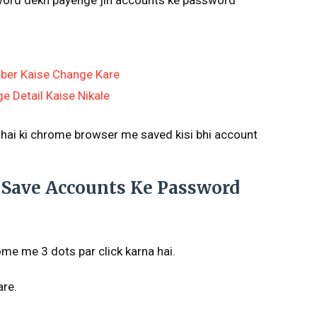
sword dekh payenge jin accounts ke password
ber Kaise Change Kare
e Detail Kaise Nikale
 hai ki chrome browser me saved kisi bhi account
Save Accounts Ke Password
ome me 3 dots par click karna hai.
are.