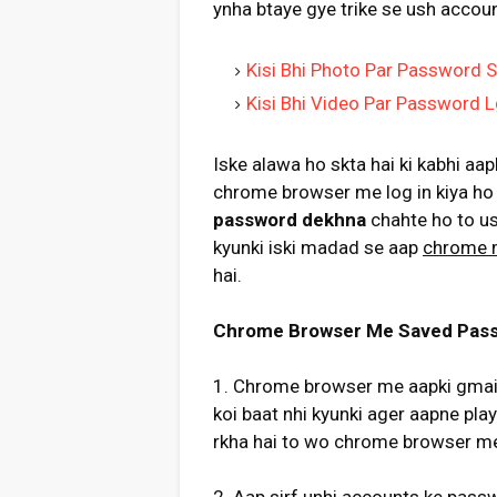
ynha btaye gye trike se ush accou
Kisi Bhi Photo Par Password 
Kisi Bhi Video Par Password L
Iske alawa ho skta hai ki kabhi aa
chrome browser me log in kiya ho 
password dekhna
chahte ho to ush
kyunki iski madad se aap
chrome 
hai.
Chrome Browser Me Saved Passw
1. Chrome browser me aapki gmail i
koi baat nhi kyunki ager aapne play
rkha hai to wo chrome browser me 