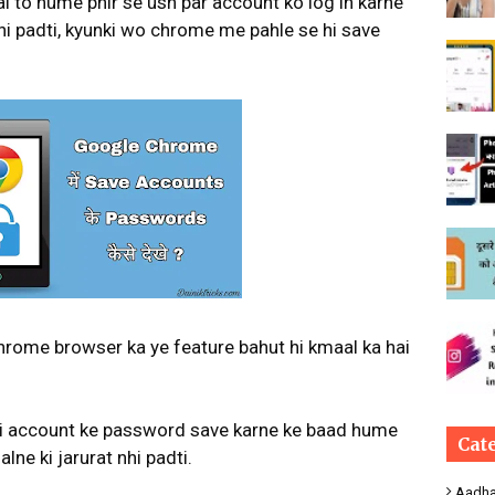
ai to hume phir se ush par account ko log in karne
nhi padti, kyunki wo chrome me pahle se hi save
chrome browser ka ye feature bahut hi kmaal ka hai
i account ke password save karne ke baad hume
Cat
ne ki jarurat nhi padti.
Aadha