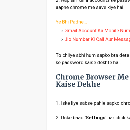
2. Aap sirf unhi accounts ke pas
aapne chrome me save kiye hai.
Ye Bhi Padhe...
Gmail Account Ka Mobile Num
Jio Number Ki Call Aur Messag
To chliye abhi hum aapko bta dete
ke password kaise dekhte hai.
Chrome Browser Me 
Kaise Dekhe
1. Iske liye sabse pahle aapko chr
2. Uske baad '
Settings
' par click k