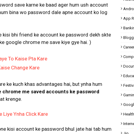
sword save karne ke baad ager hum ush account
Andro
i hum bina wo password dale apne account ko log
App R
Banki
 kisi bhi friend ke account ke password dekh skte
Blogg
e ke google chrome me save kiye gye hai. )
Caree
Compu
aye To Kaise Pta Kare
Docu
aise Change Kare
Educa
ure ke kuch khas advantages hai, but ynha hum
Festiv
e chrome me saved accounts ke password
Gami
at krenge.
Googl
 Liye Ynha Click Kare
Healt
Intern
pne kisi account ke password bhul jate hai tab hum
Jio