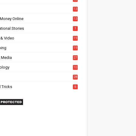
13
Money Online
13
tional Stories
1
 & Video
19
ing
19
l Media
27
6
ology
10
28
 Tricks
6