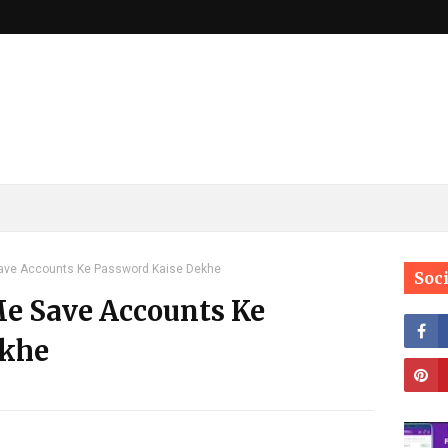
ave Accounts Ke Password Kaise Dekhe
Soc
e Save Accounts Ke
ekhe