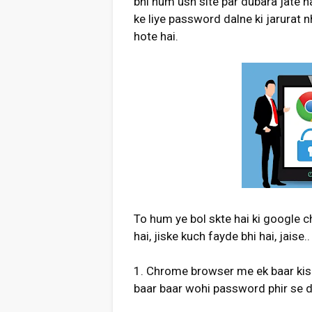
bhi hum ush site par dubara jate h
ke liye password dalne ki jarurat 
hote hai.
To hum ye bol skte hai ki google 
hai, jiske kuch fayde bhi hai, jaise..
1. Chrome browser me ek baar kis
baar baar wohi password phir se dal