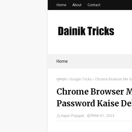
Home
About
Contact
Home
मुख्यपृष्ठ
Google Tricks
Chrome Browser Me S
Chrome Browser M
Password Kaise D
Hajari Prajapat
दिसंबर 01, 2023