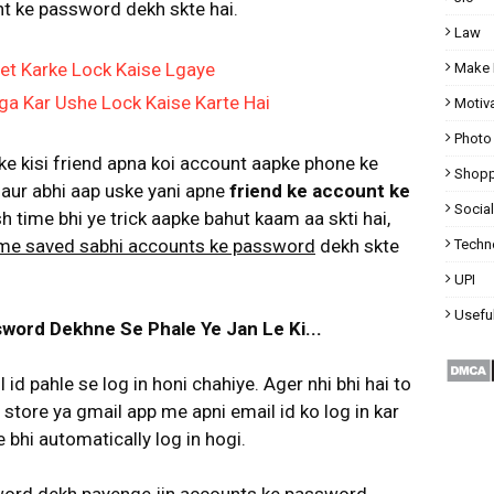
nt ke password dekh skte hai.
Law
Set Karke Lock Kaise Lgaye
Make 
ga Kar Ushe Lock Kaise Karte Hai
Motiva
Photo
pke kisi friend apna koi account aapke phone ke
Shopp
aur abhi aap uske yani apne
friend ke account ke
Socia
 time bhi ye trick aapke bahut kaam aa skti hai,
me saved sabhi accounts ke password
dekh skte
Techn
UPI
Useful
ord Dekhne Se Phale Ye Jan Le Ki...
d pahle se log in honi chahiye. Ager nhi bhi hai to
 store ya gmail app me apni email id ko log in kar
bhi automatically log in hogi.