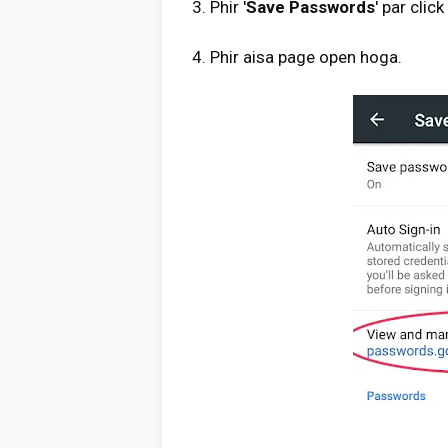
3. Phir '
Save Passwords
' par click
4. Phir aisa page open hoga.