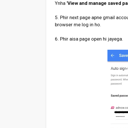
Ynha '
View and manage saved p
5. Phir next page apne gmail acc
browser me log in ho.
6. Phir aisa page open hi jayega.